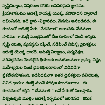
సృష్టినిర్మాణ, విస్తరణల కొరకు అవసరమైన జ్ఞానము,
క్రియాకౌశలము ఆదిశక్తి గాయత్రి యొక్క తపోసాధన ద్వారానే
లభించినది. ఇదే జ్ఞాన -విజ్ఞానము, వేదము అనబడినది. ఈ
రూపంలో ఆదిశక్తి పేరు "వేదమాత" అయినది. వేదముల
సారము గాయత్రీ మంత్రములో బీజ రూపంలో నిండి ఉన్నది.
సృష్టి యొక్క వ్యవస్థను రక్షించే, నడిపించే విభిన్న దైవశక్తులు
ఆదిశక్తి యొక్క ధారలే. ఆదిశక్తి నిర్మాణం, పర్యవేక్షణ,
పరివర్తనము మొదలైన క్రియలకు అనుగుణముగా బ్రహ్మ, విష్ణు,
మహేశ్వరుల వంటి దైవశక్తులరూపంలో విడివిడిగా
ప్రకటితమౌతుంది. ఇదేవిధముగా ఇతర దైవశక్తులు దీనియొక్క
వివిధ ధారలు ఈశక్తి నుంచే పోషణ పొందుతాయి . ఈ
రూపములో శక్తిని " దేవమాత " అనే పేరుతో పిలుస్తారు.
విశ్వఉత్పతి మొత్తం ఆదిశక్తి గర్బములో జరిగినది . కనుక