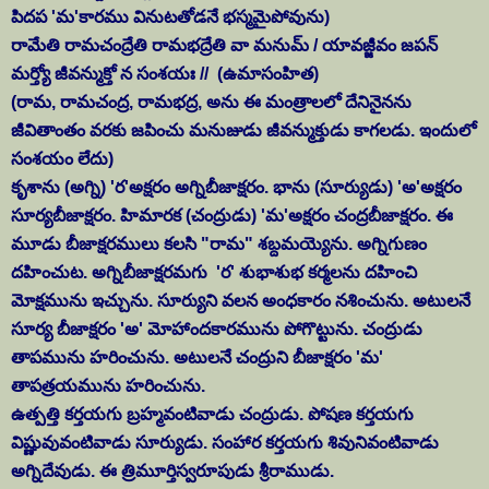
పిదప 'మ'కారము వినుటతోడనే భస్మమైపోవును)
రామేతి రామచంద్రేతి రామభద్రేతి వా మనుమ్ / యావజ్జీవం జపన్
మర్త్యో జీవన్ముక్తో న సంశయః //
(ఉమాసంహిత)
(రామ, రామచంద్ర, రామభద్ర, అను ఈ మంత్రాలలో దేనినైనను
జీవితాంతం వరకు జపించు మనుజుడు జీవన్ముక్తుడు కాగలడు. ఇందులో
సంశయం లేదు)
కృశాను (అగ్ని) 'ర'అక్షరం అగ్నిబీజాక్షరం. భాను (సూర్యుడు) 'అ'అక్షరం
సూర్యబీజాక్షరం. హిమారక (చంద్రుడు) 'మ'అక్షరం చంద్రబీజాక్షరం. ఈ
మూడు బీజాక్షరములు కలసి "రామ" శబ్దమయ్యెను. అగ్నిగుణం
దహించుట. అగ్నిబీజాక్షరమగు 'ర' శుభాశుభ కర్మలను దహించి
మోక్షమును ఇచ్చును. సూర్యుని వలన అంధకారం నశించును. అటులనే
సూర్య బీజాక్షరం 'అ' మోహాందకారమును పోగొట్టును. చంద్రుడు
తాపమును హరించును. అటులనే చంద్రుని బీజాక్షరం 'మ'
తాపత్రయమును హరించును.
ఉత్పత్తి కర్తయగు బ్రహ్మవంటివాడు చంద్రుడు. పోషణ కర్తయగు
విష్ణువువంటివాడు సూర్యుడు. సంహార కర్తయగు శివునివంటివాడు
అగ్నిదేవుడు. ఈ త్రిమూర్తిస్వరూపుడు శ్రీరాముడు.