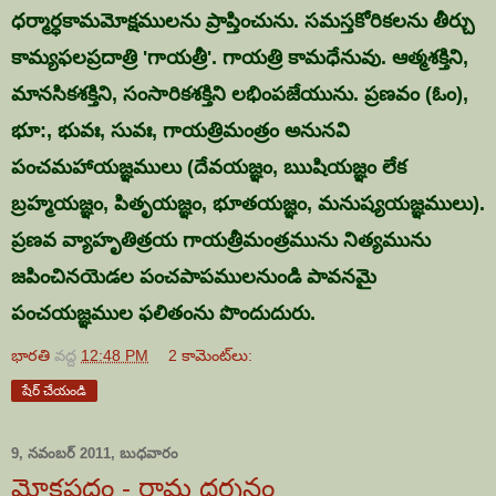
ధర్మార్ధకామమోక్షములను ప్రాప్తించును. సమస్తకోరికలను తీర్చు
కామ్యఫలప్రదాత్రి 'గాయత్రీ'. గాయత్రి కామధేనువు. ఆత్మశక్తిని,
మానసికశక్తిని, సంసారికశక్తిని లభింపజేయును. ప్రణవం (ఓం),
భూ:, భువః, సువః, గాయత్రిమంత్రం అనునవి
పంచమహాయజ్ఞములు (దేవయజ్ఞం, ఋషియజ్ఞం లేక
బ్రహ్మయజ్ఞం, పితృయజ్ఞం, భూతయజ్ఞం, మనుష్యయజ్ఞములు).
ప్రణవ వ్యాహృతిత్రయ గాయత్రీమంత్రమును నిత్యమును
జపించినయెడల పంచపాపములనుండి పావనమై
పంచయజ్ఞముల ఫలితంను పొందుదురు.
భారతి
వద్ద
12:48 PM
2 కామెంట్‌లు:
షేర్ చేయండి
9, నవంబర్ 2011, బుధవారం
మోక్షపధం - రామ దర్శనం