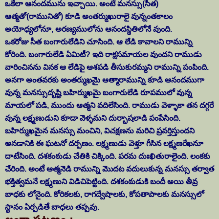
ఒకేలా ఆనందమును ఇచ్చాయి. అంటే మనస్సు(సీత)
ఆత్మతో(రామునితో) కూడి అంతర్ముఖురాలై వున్నంతకాలం
అయోధ్యలోనూ, అరణ్యములోను ఆనందస్థితిలోనే వుంది.
ఒకరోజు సీత బంగారులేడిని చూసింది. ఆ లేడి కావాలని రామున్ని
కోరింది. బంగారులేడి ఏమిటీ? ఇది రాక్షసమాయల వుందని రాముడు
వారించినను వినక ఆ లేడిపై ఆశపడి తీసుకురమ్మని రామున్ని పంపింది.
అనగా అంతవరకు అంతర్ముఖమై ఆత్మారామున్ని కూడి ఆనందముగా
వున్న మనస్సుదృష్టి బహిర్ముఖమై బంగారులేడి రూపములో వున్న
మాయలో పడి, ముందు ఆత్మని వదిలేసింది. రాముడు వెళ్ళాకా తన దగ్గరే
వున్న లక్ష్మణుడుని కూడా వెళ్ళమని దుర్భాషలాడి పంపేసింది.
బహిర్ముఖమైన మనస్సు మంచిని, విచక్షణను మరిచి ప్రవర్తిస్తుందని
అనడానికి ఈ ఘటనో దర్పణం.
లక్ష్మణుడు వెళ్తూ గీసిన లక్ష్మణరేఖనూ
దాటేసింది
. దశకంఠుడు చేతికి చిక్కింది. పరమ దుఃఖితురాలైంది.
లంకకు
చేరింది. అంటే ఆత్మనెడి రామున్ని మొదట వదులుకున్న మనస్సు తర్వాత
భక్తిత్వమనే లక్ష్మణుని విడిచిపెట్టింది.
దశకంఠుడుకి బందీ అయి తీవ్ర
బాధకు లోనైంది.
కోరికలకు, రాగద్వేషాలకు, కోపతాపాలకు మనస్సులో
స్థానం ఏర్పడితే బాధలు తప్పవు.