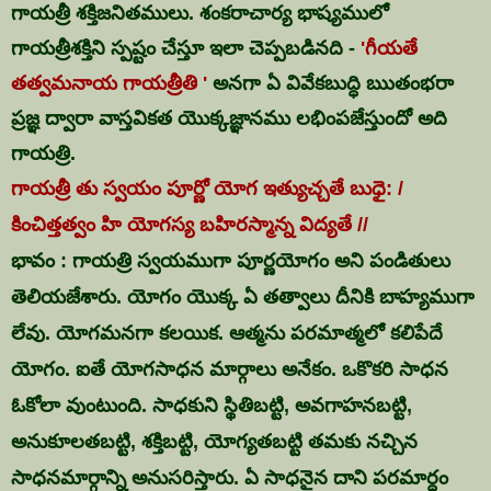
గాయత్రీ శక్తిజనితములు.
శంకరాచా
ర్య భాష్యములో
గాయత్రీశక్తిని స్పష్టం చేస్తూ ఇలా చెప్పబడినది -
'గీయతే
తత్వమనాయ గాయత్రీతి '
అనగా ఏ వివేకబుద్ధి ఋతంభరా
ప్రజ్ఞ ద్వారా వాస్తవికత యొక్కజ్ఞానము లభింపజేస్తుందో అది
గాయత్రి.
గాయత్రీ తు స్వయం పూర్ణో యోగ ఇత్యుచ్చతే బుధై: /
కించిత్తత్వం హి యోగస్య బహిరస్మాన్న విద్యతే //
భావం : గాయత్రి స్వయముగా పూర్ణయోగం అని పండితులు
తెలియజేశారు. యోగం యొక్క ఏ తత్వాలు దీనికి బాహ్యముగా
లేవు. యోగమనగా కలయిక. ఆత్మను పరమాత్మలో కలిపేదే
యోగం. ఐతే యోగసాధన మార్గాలు అనేకం. ఒకొకరి సాధన
ఓకోలా వుంటుంది. సాధకుని స్థితిబట్టి, అవగాహనబట్టి,
అనుకూలతబట్టి, శక్తిబట్టి, యోగ్యతబట్టి తమకు నచ్చిన
సాధనమార్గాన్ని అనుసరిస్తారు. ఏ సాధనైన దాని పరమార్ధం