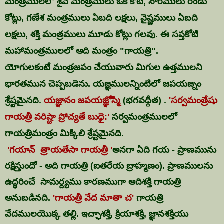
మంత్రములలో శైవ మంత్రములు ఒక కోటి, సౌరములు రెండు
కోట్లు, గణేశ మంత్రములు ఏబది లక్షలు, వైష్ణములు ఏబది
లక్షలు, శక్తి మంత్రములు మూడు కోట్లు గలవు. ఈ సప్తకోటి
మహామంత్రములలో ఆది మంత్రం "గాయత్రి".
యోగులకంటే మంత్రజపం చేయువారు మిగుల ఉత్తములని
భారతమున చెప్పబడెను. యజ్ఞములన్నింటిలో జపయజ్నం
శ్రేష్టమైనది.
యజ్ఞానం జపయజ్ఞోస్మి
(భగవద్గీత) .
'సర్వమంత్రేషు
గాయత్రీ వరిష్టా ప్రోచ్యతే బుధై:'
సర్వమంత్రములలో
గాయత్రిమంత్రం మిక్కిలి శ్రేష్టమైనది.
'గయాన్ త్రాయతేసా గాయత్రీ '
అనగా ఏది గయ - ప్రాణమును
రక్షిస్తుందో - అది గాయత్రి (ఐతరేయ బ్రాహ్మణం).
ప్రాణములను
ఉద్ధరించే సామర్ద్యము కారణముగా ఆదిశక్తి గాయత్రి
అనుబడినది.
'గాయత్రీ వేద మాతా చ'
గాయత్రి
వేదములయొక్క తల్లి.
ఇచ్ఛాశక్తి, క్రియాశక్తి, జ్ఞానశక్తియు