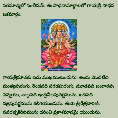
పరమాత్మలో సంలీనమే. ఈ సాధనామార్గాలలో గాయత్రీ సాధన
ఒకమార్గం.
గాయత్రీమాతకు ఐదు ముఖములుండును. అందు మొదటిది
ముత్యపురంగు, రెండవది పగడపురంగు, మూడవది బంగారపు
వన్నెయు, నాల్గవది ఇంద్రనీలపువర్ణమును, ఐదవది
వజ్రపువర్ణమును కలిగియుండును. ఈమె త్రినేత్రదారిణి.
నవరత్నకిరీటమును ధరించి ప్రకాశమానమై యుండును.