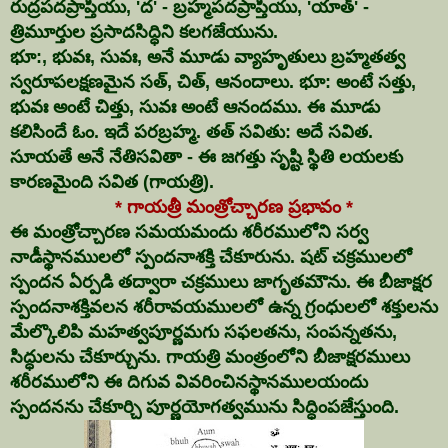
రుద్రపదప్రాప్తియు, 'ద' - బ్రహ్మపదప్రాప్తియు, 'యాత్' -
త్రిమూర్తుల ప్రసాదసిద్ధిని కలగజేయును.
భూ:, భువః, సువః, అనే మూడు వ్యాహృతులు బ్రహ్మతత్వ
స్వరూపలక్షణమైన సత్, చిత్, ఆనందాలు. భూ: అంటే సత్తు,
భువః అంటే చిత్తు, సువః అంటే ఆనందము. ఈ మూడు
కలిసిందే ఓం. ఇదే పరబ్రహ్మ. తత్ సవితు: అదే సవిత.
సూయతే అనే నేతిసవితా - ఈ జగత్తు సృష్టి స్థితి లయలకు
కారణమైంది సవిత (గాయత్రి).
* గాయత్రీ మంత్రోచ్చారణ ప్రభావం *
ఈ మంత్రోచ్చారణ సమయమందు శరీరములోని సర్వ
నాడీస్థానములలో స్పందనాశక్తి చేకూరును. షట్ చక్రములలో
స్పందన ఏర్పడి తద్వారా చక్రములు జాగృతమౌను. ఈ బీజాక్షర
స్పందనాశక్తివలన శరీరావయములలో ఉన్న గ్రంధులలో శక్తులను
మేల్కొలిపి మహత్వపూర్ణమగు సఫలతను, సంపన్నతను,
సిద్ధులను చేకూర్చును. గాయత్రి మంత్రంలోని బీజాక్షరములు
శరీరములోని ఈ దిగువ వివరించినస్థానములయందు
స్పందనను చేకూర్చి పూర్ణయోగత్వమును సిద్ధింపజేస్తుంది.