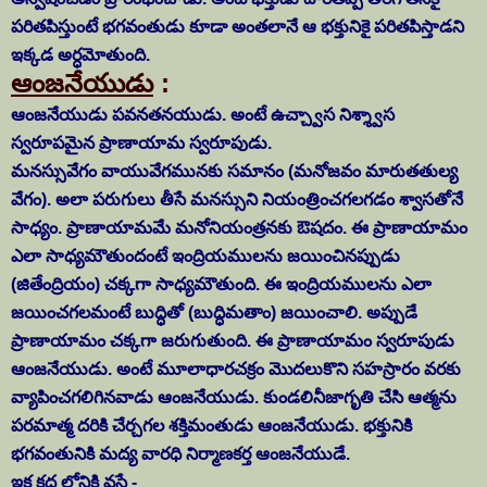
పరితపిస్తుంటే భగవంతుడు కూడా అంతలానే ఆ భక్తునికై పరితపిస్తాడని
ఇక్కడ అర్ధమోతుంది.
ఆంజనేయుడు
:
ఆంజనేయుడు పవనతనయుడు. అంటే ఉచ్చ్వాస నిశ్శ్వాస
స్వరూపమైన ప్రాణాయామ స్వరూపుడు.
మనస్సువేగం వాయువేగమునకు సమానం (మనోజవం మారుతతుల్య
వేగం). అలా పరుగులు తీసే మనస్సుని నియంత్రించగలగడం శ్వాసతోనే
సాధ్యం. ప్రాణాయామమే మనోనియంత్రనకు ఔషదం. ఈ ప్రాణాయామం
ఎలా సాధ్యమౌతుందంటే ఇంద్రియములను జయించినప్పుడు
(జితేంద్రియం) చక్కగా సాధ్యమౌతుంది. ఈ ఇంద్రియములను ఎలా
జయించగలమంటే బుద్ధితో (బుద్ధిమతాం) జయించాలి. అప్పుడే
ప్రాణాయామం చక్కగా జరుగుతుంది. ఈ ప్రాణాయామం స్వరూపుడు
ఆంజనేయుడు. అంటే మూలాధారచక్రం మొదలుకొని సహస్రారం వరకు
వ్యాపించగలిగినవాడు ఆంజనేయుడు. కుండలినీజాగృతి చేసి ఆత్మను
పరమాత్మ దరికి చేర్చగల శక్తిమంతుడు ఆంజనేయుడు. భక్తునికి
భగవంతునికి మద్య వారధి నిర్మాణకర్త ఆంజనేయుడే.
ఇక కధ లోనికి వస్తే -