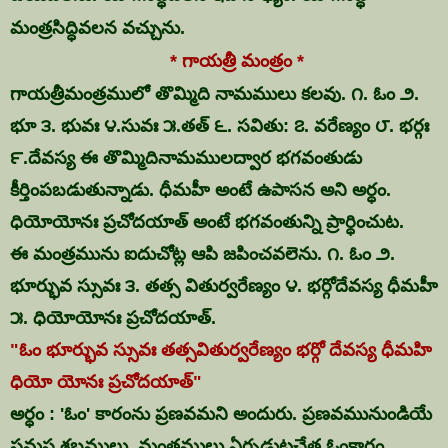
మంత్రసిద్ధివలన వచ్చును.
* గాయత్రీ మంత్రం *
గాయత్రీమంత్రములో తొమ్మిది నామములు కలవు. ౧. ఓం ౨.
భూ ౩. భువః ౪.సువః ౫.తత్ ౬. సవితు: ౭. వరేణ్యం ౮. భర్గః
౯.దేవస్య ఈ తొమ్మిదినామములద్వార భగవంతుడు
కీర్తింపబడుతున్నాడు. ధీమహీ అంటే ఉపాసన అని అర్ధం.
ధియోయోనః ప్రచోదయాత్ అంటే భగవంతున్ని ప్రార్ధించుట.
ఈ మంత్రమును ఐదుచోట్ల ఆపి జపించవలెను. ౧. ఓం ౨.
భూర్భువ స్సువః ౩. తత్స వితుర్వరేణ్యం ౪. భర్గోదేవస్య ధీమహీ
౫. ధియోయోనః ప్రచోదయాత్.
"ఓం భూర్భువ స్సువః తత్సవితుర్వరేణ్యం భర్గో దేవస్య ధీమహి
ధియో యోనః ప్రచోదయాత్"
అర్ధం : 'ఓం'
కారంను ప్రణవమని అందురు. ప్రణవమునుండియే
సమస్త శబ్దములు, మంత్రములు ఏర్పడుటచేత ఓంకారం