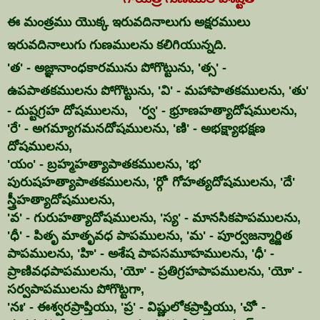
ఈ మంత్రము యొక్క ఇరువదినాలుగు అక్షరములు
ఇరువదినాలుగు గుణములను కలిగియున్నది.
'త' - అజ్ఞానాంధకారమును పోగొట్టును, 'త్స' -
ఉపపాతకములను పోగొట్టును,
'వి' - మహాపాతకములను, 'తు'
- దుష్టగ్రహ దోషములను,
'ర్వ' - భ్రూణహత్యాదోషములను,
'రే' - అగమ్యాగమనదోషములను, 'ణి' - అభక్ష్యాభక్షణ
దోషములను,
'యం' - బ్రహ్మహత్యాపాతకములను, 'భ'
పురుషహత్యాపాతకములను, 'ర్గో' గోహత్యదోషములను, 'దే'
స్త్రీహత్యాదోషములను,
'వ'
-
గురుహత్యాదోషములను, 'స్య' - మానసికపాపములను,
'ధీ' - పితృ మాతృవధ పాపములను, 'మ' - పూర్వజన్మార్జిత
పాపములను, 'హి' - అశేష పాపసమూహములను, 'ధీ' -
ప్రాణివధపాపములను, 'యో' - ప్రతిగ్రహపాపములను, 'యో' -
సర్వపాపములను పోగొట్టగా,
'నః' - ఈశ్వరప్రాప్తియు, 'ప్ర' - విష్ణులోకప్రాప్తియు, 'చో' -