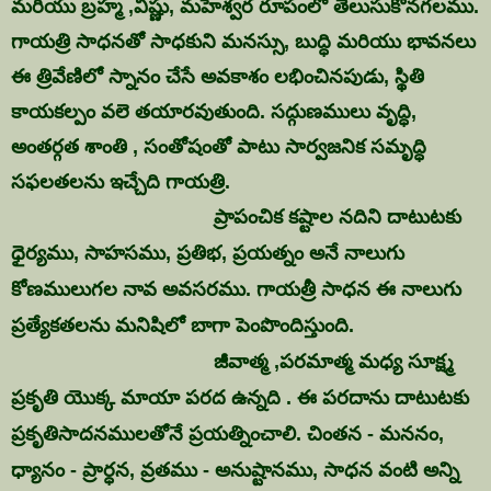
మరియు బ్రహ్మ ,విష్ణు, మహేశ్వర రూపంలో తెలుసుకొనగలము.
గాయత్రి సాధనతో సాధకుని మనస్సు, బుద్ధి మరియు భావనలు
ఈ త్రివేణిలో స్నానం చేసే అవకాశం లభించినపుడు, స్థితి
కాయకల్పం వలె తయారవుతుంది. సద్గుణములు వృద్ధి,
అంతర్గత శాంతి , సంతోషంతో పాటు సార్వజనిక సమృద్ధి
సఫలతలను
ఇచ్చేది గాయత్రి.
ప్రాపంచిక కష్టాల నదిని దాటుటకు
ధైర్యము, సాహసము, ప్రతిభ, ప్రయత్నం అనే నాలుగు
కోణములుగల నావ అవసరము. గాయత్రీ సాధన ఈ నాలుగు
ప్రత్యేకతలను మనిషిలో బాగా పెంపొందిస్తుంది.
జీవాత్మ ,పరమాత్మ మధ్య సూక్ష్మ
ప్రకృతి యొక్క మాయా పరద ఉన్నది . ఈ పరదాను దాటుటకు
ప్రకృతిసాదనములతోనే ప్రయత్నించాలి. చింతన - మననం,
ధ్యానం - ప్రార్ధన, వ్రతము - అనుష్టానము, సాధన వంటి అన్ని