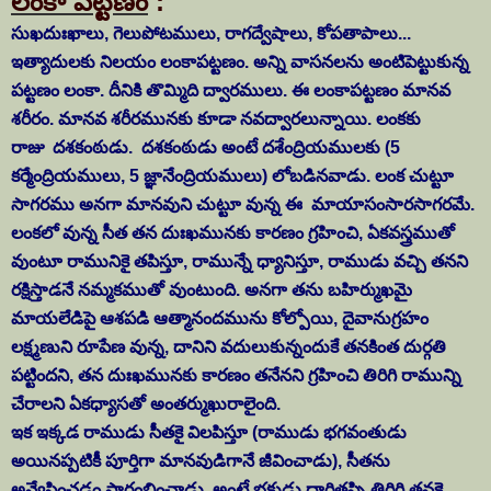
లంకా పట్టణం
:
సుఖదుఃఖాలు, గెలుపోటములు, రాగద్వేషాలు, కోపతాపాలు...
ఇత్యాదులకు నిలయం లంకాపట్టణం. అన్ని వాసనలను అంటిపెట్టుకున్న
పట్టణం లంకా. దీనికి తొమ్మిది ద్వారములు. ఈ లంకాపట్టణం మానవ
శరీరం. మానవ శరీరమునకు కూడా నవద్వారలున్నాయి. లంకకు
రాజు
దశకంఠుడు.
దశకంఠుడు అంటే
దశేంద్రియములకు (5
కర్మేంద్రియములు, 5 జ్ఞానేంద్రియములు) లోబడినవాడు. లంక చుట్టూ
సాగరము అనగా మానవుని చుట్టూ వున్న ఈ మాయాసంసారసాగరమే.
లంకలో వున్న సీత తన దుఃఖమునకు కారణం గ్రహించి, ఏకవస్త్రముతో
వుంటూ రామునికై తపిస్తూ, రామున్నే ధ్యానిస్తూ, రాముడు వచ్చి తనని
రక్షిస్తాడనే నమ్మకముతో వుంటుంది. అనగా తను బహిర్ముఖమై
మాయలేడిపై ఆశపడి ఆత్మానందమును కోల్పోయి, దైవానుగ్రహం
లక్ష్మణుని రూపేణ వున్న, దానిని వదులుకున్నందుకే తనకింత దుర్గతి
పట్టిందని, తన దుఃఖమునకు కారణం తనేనని గ్రహించి తిరిగి రామున్ని
చేరాలని ఏకధ్యాసతో అంతర్ముఖురాలైంది.
ఇక ఇక్కడ రాముడు సీతకై విలపిస్తూ (రాముడు భగవంతుడు
అయినప్పటికీ పూర్తిగా మానవుడిగానే జీవించాడు), సీతను
అన్వేషించడం ప్రారంభించాడు. అంటే భక్తుడు దారితప్పి తిరిగి తనకై