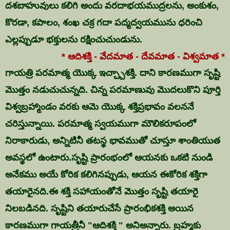
దశబాహువులు కలిగి అందు వరదాభయముద్రలను, అంకుశం,
కొరడా, కపాలం, శంఖ చక్ర గదా పద్మద్వయమును ధరించి
ఎల్లప్పుడూ భక్తులను రక్షించుచుండును.
* ఆదిశక్తి - వేదమాత - దేవమాత - విశ్వమాత *
గాయత్రి పరమాత్మ యొక్క ఇచ్చ్చాశక్తి. దాని కారణముగా సృష్టి
మొత్తం నడుచుచున్నది. చిన్న పరమాణువు మొదలుకొని పూర్తి
విశ్వబ్రహ్మాండం వరకు ఆమె యొక్క శక్తిప్రభావం వలననే
చరిస్తున్నాయి. పరమాత్మ స్వయముగా మౌలికరూపంలో
నిరాకారుడు, అన్నిటినీ తటస్థ భావముతో చూస్తూ శాంతియుత
అవస్థలో ఉంటారు.సృష్టి ప్రారంభంలో ఆయనకు ఒకటి నుండి
అనేకము అయే కోరిక కలిగినప్పుడు, ఆయన ఈకోరిక శక్తిగా
తయారైనది.ఈ శక్తి సహాయంతోనే మొత్తం సృష్టి తయారై
నిలబడినది. సృష్టిని తయారుచేసే ప్రారంభికశక్తి అయిన
కారణముగా గాయత్రీనీ "ఆదిశక్తి " అనిఅన్నారు. బ్రహ్మకు