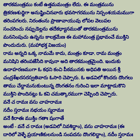
తారకమంత్రము కంటే ఉత్తమమంత్రం లేదు. ఈ మంత్రమును
త్రికరణశుద్ధిగా అనుష్టించినవారు భవసాగరమును నిస్సంశయమముగా
తరింపగలరు. నిరంతంను ప్రాణావాయువు లోపల వెలుపల
సంచరించు నప్పుడెల్లను తదేకధ్యానముతో తారకమంత్రమును
మననింపుచు ఉన్నను కాలక్రమేణ ఈ మహామంత్ర ప్రభావంచే ముక్తిని
పొందుదురు. (మహాభక్త విజయం)
రామ అన్నది ఒక్క నామమే కాదు, మంత్రం కూడా. రామ మంత్రం
మనిషిని తరింపజేసేది కావునా అది తారకమంత్రమైంది. ఇందుకు
ఉదాహరణముగా ఓ కధని కంచి పీఠమునకు అధిపతి అయిన శ్రీ
చంద్రశేఖరసరస్వతివారు ఓసారి చెప్పారు. ఓ అడవిలో కొందరు దొంగలు
తాము చేద్దామనుకుంటున్న దొంగతనం గురించి ఇలా మాట్లాడుకొని
ముక్తిని పొందినట్లు ఓ కవి చమత్కారముగా చెప్పింది చెప్పారు.
వనే చ రామః వసు చాహరామః
నదీం స్తరామః నభయం స్మరామః
వనే కిరాతః ముక్తిం గతాః షంగాతే
అంటే - వనే చ రామః (అడవిలో నివశిద్దాం), వసు చాహరామః (ఈ
దారిలో వెళ్ళే ప్రయాణికులనుండి సంపదను దొంగలిద్దాం), నదీం స్తరామః