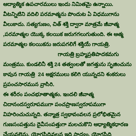
ఆద్యాత్మిక ఉపచారములు ఇందు నిమితమై ఉన్నాయి.
వీటన్నిటిని వదిలి పరమాత్మను పొందుట ఏ విధముగాను
వీలుకాదు. సత్యగుణం, చిత్ శక్తి ద్వారా మాత్రమే జీవాత్మ
,పరమాత్మల యొక్క కలయిక జరుగగలుగుతుంది. ఈ ఆత్మ
పరమాత్మల కలయికను జరుపగలిగే శక్తియే గాయత్రి.
గాయత్రి బ్రహ్మప్రతిపాదకమగు
మంత్రము. కుండలినీ శక్తి 24 తత్వంలతో జగత్తును సృజించును
కావున గాయత్రి 24 అక్షరములు కలిగి యున్నదని శంకరులు
ప్రపంచసారమున వ్రాసిరి.
ఈ శరీరం పంచభూతాత్మకం. ఇందలి జీవాత్మ
చిదానందస్వరూపముగా పంచప్రాణస్వరూపముగా
విహరించుచున్నది. తన్మాత్ర స్వభావంవలన ప్రలోభితమైన
గుణసంపత్తును దైవీసంపత్తుగా మలచుకొని ఆధ్యాత్మికధారణ
చేయవలెను. యోగసిద్ధివలన ఇది సాధ్యం. యోగసిద్ధి