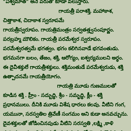
"విశ్వమాత" అనే పేరుతో కూడా పిలుస్తారు.
గాయత్రీ పరాశక్తి. మహాకాశ,
చిత్తాకాశ, చిదాకాశ స్వరూపమే
గాయత్రీస్వరూపం.
గాయత్రిమంత్రం సర్వతత్త్వసంపూర్ణం.
పరబ్రహ్మ మౌలికం. గాయత్రీ పరమేశ్వర స్వరూపం.
పరమేశ్వరత్వమే భగత్వం. భగం కలిగినవాడే భగవంతుడు.
భగమనగా బలం, తేజం, శక్తి, ఆరోగ్యం, ఐశ్వర్యములని అర్ధం.
ఈ దైవీశక్తులే గాయత్రీశక్తులు. శక్తిమంతుడే పరమేశ్వరుడు, శక్తి
ఉత్పాదనమే గాయత్రీయోగం.
గాయత్రి మూడు గుణములతో
కూడిన శక్తి . హ్రీం - సద్బుద్ధి, శ్రీం - సమృద్ధి, క్లీం - శక్తి
ప్రధానములు. దీనికి మూడు విశేష ధారలు కలవు. వీటిని గంగ,
యమునా, సరస్వతిల త్రివేణీ సంగమం అని కుడా అనవచ్చును.
దైవశక్తులతో జోడించినపుడు వీటిని సరస్వతి ,లక్ష్మి ,కాళి