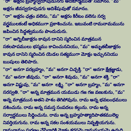
"రా" అక్షరం బ్రహ్మస్వరూపుడునగు ఆదికూర్మముతో సమానం. "మ"
అక్షరం జీవస్వరూపుడగు ఆదిశేషువుతో సమానం.
"రా" అక్షరం ఛత్రం వలెను, "మ" అక్షరం కిరీటం వలెను సర్వ
వర్ణములకంటే అధికముగా ప్రకాశించును. ఇటువంటి రామనామమును
జపించిన సిద్ధత్వమును పొందుదురు.
"రా" అగ్నిబీజాక్షరం కావున దానిని స్మరించిన మాత్రమున
సకలపాపములు భస్మము కావించుననియు, "మ" అమృతబీజాక్షరం
కావున దానిని స్మరించిన యెడల సత్యముగా మోక్షం ఇచ్చుననియు
ఋషులు తెలిపారు.
"రా" అనగా పరబ్రహ్మం, "మ" అనగా చిచ్ఛక్తి. "రా" అనగా క్షేత్రజ్ఞుడు,
"మ" అనగా జీవుడు. "రా" అనగా శివుడు, "మ" అనగా శక్తి. "రా"
అనగా విష్ణువు, "మ" అనగా లక్ష్మి. "రా" అనగా బ్రహ్మం, "మ" అనగా
సరస్వతి. "రా" అన్న మాత్రమున యముడు గజ గజ వణుకును, "మ"
అన్న మాత్రమున అతని పాశం తెగిపోవును. రామ అన్న భవబంధములు
నశించును. రామ అన్న సమస్త సంపదలు కల్గును. రామ అన్న
సర్వార్ధములు సిద్ధించును. రామ అన్న బ్రహ్మహత్యాదిపాతకములెల్ల
నివర్తియగును. రామ అన్న సకల సంశయములు నివృత్తియగును.
రామనామం స్మరణం చేసేవారికి మోక్షం కరస్థమై రామమయమై ఉన్నది.