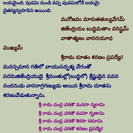
లయమైంది. పుడమి నుండి వచ్చి పుడమిలోనే లయమై
చైతన్యస్వరూపిని అయింది.
మనోజవం మారుతతుల్యవేగమ్
జితేంద్రియం బుద్ధిమతాం వరిష్టమ్
వాతాత్మజం వానరయూధ
ముఖ్యమ్
శ్రీరామ దూతం శరణం ప్రపద్యే//
మనస్సమాన గతిలో వాయుసదృశ్య వేగంతో
పరమజితేంద్రియుడై శ్రీమంతుల్లో(బుద్ధిలో) శ్రేష్టుడైన పవన
నందనుడు వానరాగ్రగణ్యుడు అయిన శ్రీరామ దూతను
శరణువేడుతున్నాను.
శ్రీ రామ చంద్ర చరణౌ మనసా స్మరామి
శ్రీ రామ చంద్ర చరణౌ వచసా గృణామి
శ్రీ రామ చంద్ర చరణౌ శిరసా నమామి
శ్రీ రామ చంద్ర చరణౌ శరణం ప్రపద్యే//