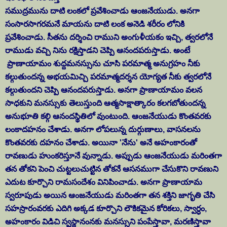
సముద్రమును దాటి లంకలో ప్రవేశించాడు ఆంజనేయుడు. అనగా
సంసారసాగరమనే మాయను దాటి లంక అనెడి శరీరం లోనికి
ప్రవేశించాడు. సీతను దర్శించి రాముని అంగుళీయకం ఇచ్చి, త్వరలోనే
రాముడు వచ్చి నిను రక్షిస్తాడని చెప్పి ఆనందపరుస్తాడు. అంటే
ప్రాణాయామం శుద్దమనస్సును చూసి పరమాత్మ అనుగ్రహం నీకు
కల్గుతుందన్న అభయమిచ్చి పరమాత్మదర్శన యోగ్యత నీకు త్వరలోనే
కల్గుతుందని చెప్పి ఆనందపరుస్తాడు. అనగా ప్రాణాయామం వలన
సాధకుని మనస్సుకు తెలుస్తుంది ఆత్మసాక్షాత్కారం కలగబోతుందన్న
అనుభూతి కల్గి ఆనందస్థితిలో వుంటుంది. ఆంజనేయుడు కొంతవరకు
లంకాదహనం చేశాడు. అనగా లోపలున్న దుర్గుణాలు, వాసనలను
కొంతవరకు దహనం చేశాడు. అయినా 'నేను' అనే అహంకారంతో
రావణుడు హుంకరిస్తూనే వున్నాడు. అప్పుడు ఆంజనేయుడు మరింతగా
తన తోకని పెంచి చుట్టలుచుట్టిన తోకనే ఆసనముగా చేసుకొని రావణుని
ఎదుట కూర్చొని రామసందేశం వినిపించాడు. అనగా ప్రాణాయామ
స్వరూపుడు అయిన ఆంజనేయుడు మరింతగా తన శక్తిని జాగృతి చేసి
సహస్రారంవరకు ఎదిగి అక్కడ కూర్చొని లౌకికమైన కోరికలు, స్వార్ధం,
అహంకారం విడిచి స్వస్థానంనకు మనస్సుని పంపేస్తావా, మరణిస్తావా