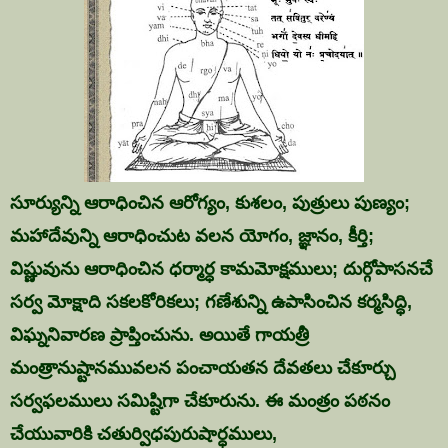
సూర్యున్ని ఆరాధించిన ఆరోగ్యం, కుశలం, పుత్రులు పుణ్యం;
మహాదేవున్ని ఆరాధించుట వలన యోగం, జ్ఞానం, కీర్తి;
విష్ణువును ఆరాధించిన ధర్మార్ధ కామమోక్షములు; దుర్గోపాసనచే
సర్వ మోక్షాది సకలకోరికలు; గణేశున్ని ఉపాసించిన కర్మసిద్ధి,
విఘ్ననివారణ ప్రాప్తించును. అయితే గాయత్రీ
మంత్రానుష్టానమువలన పంచాయతన దేవతలు చేకూర్చు
సర్వఫలములు సమిష్టిగా చేకూరును. ఈ మంత్రం పఠనం
చేయువారికి చతుర్విధపురుషార్ధములు,