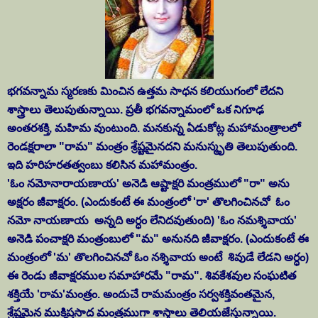
భగవన్నామ స్మరణకు మించిన ఉత్తమ సాధన కలియుగంలో లేదని
శాస్త్రాలు తెలుపుతున్నాయి. ప్రతీ భగవన్నామంలో ఒక నిగూఢ
అంతరశక్తి, మహిమ వుంటుంది. మనకున్న ఏడుకోట్ల మహామంత్రాలలో
రెండక్షరాలా "రామ" మంత్రం శ్రేష్టమైనదని మనుస్మృతి తెలుపుతుంది.
ఇది హరిహరతత్వంబు కలిసిన మహామంత్రం.
'ఓం నమోనారాయణాయ' అనెడి ఆష్టాక్షరి మంత్రములో "రా" అను
అక్షరం జీవాక్షరం. (ఎందుకంటే ఈ మంత్రంలో 'రా' తొలగించినచో ఓం
నమో నాయణాయ అన్నది అర్ధం లేనిదవుతుంది) 'ఓం నమశ్శివాయ'
అనెడి పంచాక్షరి మంత్రంబులో "మ" అనునది జీవాక్షరం. (ఎందుకంటే ఈ
మంత్రంలో 'మ' తొలగించినచో ఓం నశ్శివాయ అంటే శివుడే లేడని అర్ధం)
ఈ రెండు జీవాక్షరముల సమాహారమే "రామ". శివకేశవుల సంఘటిత
శక్తియే 'రామ'మంత్రం. అందుచే రామమంత్రం సర్వశక్తివంతమైన,
శ్రేష్టమైన ముక్తిప్రసాద మంత్రముగా శాస్త్రాలు తెలియజేస్తున్నాయి.