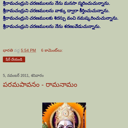
శ్రీరామచంద్రుని చరణములను నేను మనసా స్మరించుచున్నాను.
శ్రీరామచంద్రుని చరణములను వాక్కు ద్వారా కీర్తించుచున్నాను.
శ్రీరామచంద్రుని చరణములకు శిరస్సు వంచి నమష్కరించుచున్నాను.
శ్రీరామచంద్రుని చరణములను నేను శరణు
వేడుచున్నాను.
భారతి
వద్ద
5:54 PM
6 కామెంట్‌లు:
షేర్ చేయండి
5, నవంబర్ 2011, శనివారం
పరమపావనం - రామనామం