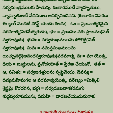
సర్వమంత్రములకు హేతువు. ఓంకారముచే వ్యాహృతులు,
వ్యాహృతులచే వేదములు ఆవిర్భవించినవి. (ఓంకారం వివరణ
ఈ బ్లాగ్ మొదటి పోస్ట్ యందు కలదు) ఓం = ప్రణవాత్మకమైన
పరమాత్మ(పరమేశ్వరుడు), భూ = ప్రాణము నకు ప్రాణము(సత్
స్వరూపుడు), భువః = సర్వదుఃఖములను పోగొట్టి(చిత్
స్వరూపుడు), సువః = సమస్తసుఖములను
యిచ్చునట్టి(ఆనందస్వరూపుడు)పరమాత్మ, నః = మా యొక్క,
ధియ = బుద్ధులను, ప్రచోదయాత్ = ప్రేరణ చేయునో, తత్ =
ఆ, సవితు: = సర్వజగత్తులను సృష్టిచేయు, దేవస్య =
దివ్యమహిమగల ఆ పరమాత్మయొక్క, వరేణ్యం =మిక్కిలి
శ్రేష్టమై కోరదగిన, భర్గః = సర్వదుఃఖనాశకరమగు
శుద్ధస్వరూపమును, ధీమహి = ధారణచేయుదునుగాక.
* గాయత్రీ గుణముల విశిష్టత *