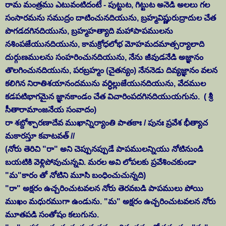
రామ మంత్రము ఎటువంటిదంటే - పుట్టుట, గిట్టుట అనెడి అలలు గల
సంసారమను సముద్రం దాటించునదియును, బ్రహ్మవిష్ణురుద్రాదుల చేత
పొగడదగినదియును, బ్రహ్మహత్యాది మహాపాపములను
నశింపజేయునదియును, కామక్రోధలోభ మోహమదమాత్సర్యాలాది
దుర్గుణములను సంహరించునదియును, నేను జీవుడనేడి అజ్ఞానం
తొలగించునదియును, పరబ్రహ్మం (చైతన్యం) నేననెడు దివ్యజ్ఞానం వలన
కలిగిన నిరాతిశయానందమును వర్ధిల్లుజేయునదియును, వేదముల
కడపటిభాగమైన జ్ఞానకాండం చేత విచారింపదగినదియుయగును. ( శ్రీ
సీతారామాంజనేయ సంవాదం)
రా శబ్దోశ్చారణాదేవ ముఖాన్నిర్యాంతి పాతకాః / పునః ప్రవేశ భీత్యాచ
మకారస్తూ కవాటవత్ //
(నోరు తెరిచి "రా" అని చెప్పునప్పుడే పాపములన్నియు నోటినుండి
బయటికి వెళ్లిపోవుచున్నవి. మరల అవి లోపలకు ప్రవేశించకుండా
"మ"కారం తో నోటిని మూసి బంధించుచున్నది)
"రా" అక్షరం ఉచ్చరించుటవలన నోరు తెరవబడి పాపములు పోయి
ముఖం మధురముగా ఉండును. "మ" అక్షరం ఉచ్చరించుటవలన నోరు
మూతపడి సంతోషం కలుగును.