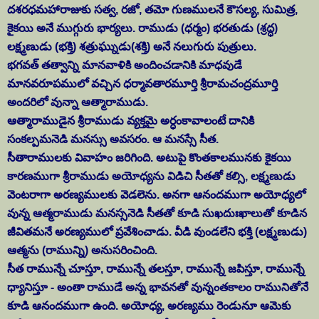
దశరధమహారాజుకు సత్వ, రజో, తమో గుణములనే కౌసల్య, సుమిత్ర,
కైకయి అనే ముగ్గురు భార్యలు. రాముడు (ధర్మం) భరతుడు (శ్రద్ధ)
లక్ష్మణుడు (భక్తి) శత్రుఘ్నుడు(శక్తి) అనే నలుగురు పుత్రులు.
భగవత్ తత్వాన్ని మానవాళికి అందించడానికి మాధవుడే
మానవరూపములో వచ్చిన ధర్మావతారమూర్తి శ్రీరామచంద్రమూర్తి
అందరిలో వున్నా ఆత్మారాముడు.
ఆత్మారాముడైన శ్రీరాముడు వ్యక్తమై అర్ధంకావాలంటే దానికి
సంకల్పమనెడి మనస్సు అవసరం. ఆ మనస్సే సీత.
సీతారాములకు వివాహం జరిగింది. అటుపై కొంతకాలమునకు కైకయి
కారణముగా శ్రీరాముడు అయోధ్యను విడిచి సీతతో కల్సి, లక్ష్మణుడు
వెంటరాగా అరణ్యములకు వెడలెను. అనగా ఆనందముగా అయోధ్యలో
వున్న ఆత్మరాముడు మనస్సనెడి సీతతో కూడి సుఖదుఃఖాలుతో కూడిన
జీవితమనే అరణ్యములో ప్రవేశించాడు. వీడి వుండలేని భక్తి (లక్ష్మణుడు)
ఆత్మను (రామున్ని) అనుసరించింది.
సీత రామున్నే చూస్తూ, రామున్నే తలస్తూ, రామున్నే జపిస్తూ, రామున్నే
ధ్యానిస్తూ - అంతా రాముడే అన్న భావనతో వున్నంతకాలం రామునితోనే
కూడి ఆనందముగా ఉంది. అయోధ్య, అరణ్యము రెండునూ ఆమెకు