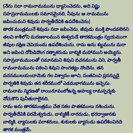
(నేను సదా రామనామమును ధ్యానించెదను, అది విష్ణు
సహస్రనామములకు సమానమైనది. నీవును ఆ నామమును
జపించుమని శివుడు పార్వతీదేవికి ఉపదేశించెను)
తారక మంత్రమునే శివుడు సదా జపించెను. జీవుడు ముక్తి పొందవలెనని
తలచి కాశీలోని మరణకాలమున ఈశ్వరుడే తారకమంత్రం స్వయముగా
జీవుల దక్షిణ చెవియందు ఉపదేశించును. రామ అను శబ్దమును మరా
అని జపించి దోపిడిదొంగ రత్నాకరుడు వాల్మికి మహాముని అయ్యెను.
సహస్రనామములతో సమానమని శివుని వచనమును విని, పార్వతీ
రామనామమును పఠించి శివుని సాంగత్యం నొందెను. తన
వచనములయందామెకు గల విశ్వాసం జూచి, సంతచించి ప్రసన్నుడై
పార్వతికి శివుడు తన శరీరములో ఎడమభాగమును ఇచ్చెను.
రామనామ స్మరణతో రాయిరూపంలోఉన్న అహల్య రామస్పర్శకు
నోచుకొని పునీతురాలైనది.
రామ అను తారకమంత్రము చేత సకల పాతకములు నశించును.
పార్వతీదేవికి పరమేశ్వరుడు, వాల్మికికీ నారదుడు, భరద్వాజునకు
వాల్మికి, వ్యాసులకు పరాశరులు, శుకులకు వ్యాసుడు ఉపదేశించినది
తారక మంత్రమే.