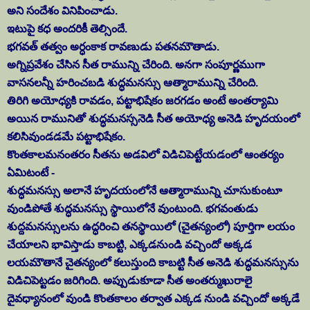
అని సందేశం వినిపించాడు.
ఇటుపై కధ అందరికీ తెల్సిందే.
భగవత్ తత్వం అర్ధంకాక రావణుడు పతనమౌతాడు.
అగ్నిప్రవేశం చేసిన సీత రామున్ని చేరింది. అనగా సంపూర్ణముగా
వాసనలన్నీ హరించబడి శుద్ధమనస్సు ఆత్మారామున్ని చేరింది.
తిరిగి అయోధ్యకి రావడం, పట్టాభిషేకం జరగడం అంటే అంతర్యామి
అయిన రామునితో శుద్ధమనస్సనెడి సీత అయోధ్య అనెడి హృదయంలో
కలిసివుండడమే పట్టాభిషేకం.
కొంతకాలమనంతరం సీతను అడవిలో విడిచిపెట్టేయడంలో ఆంతర్యం
ఏమిటంటే -
శుద్ధమనస్సు అలానే హృదయంలోనే ఆత్మారామున్ని చూసుకుంటూ
వుండిపోతే శుద్ధమనస్సు స్థాయిలోనే వుంటుంది. భగవంతుడు
శుద్దమనస్సులను ఉద్ధరించి తనస్థాయిలో (చైతన్యంలో) పూర్తిగా లయం
చేయాలని భావిస్తాడు కాబట్టి, ఎక్కడనుండి వచ్చిందో అక్కడ
లయమౌతానే చైతన్యంలో కలుస్తుంది కాబట్టి సీత అనెడి శుద్ధమనస్సును
విడిచిపెట్టడం జరిగింది. అప్పుడుకూడా సీత అంతర్ముఖురాలై
దైవధ్యానంలో వుండి కొంతకాలం తర్వాత ఎక్కడ నుండి వచ్చిందో అక్కడే