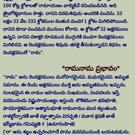
100 కోట్ల శ్లోకాలతో రామాయణం వాల్మికిచే రచింపబడినది. అది
త్రైలోక్యవాసుల సొత్తు. దానిని పరమశివుడు అందరికి పంచెను. 33
లక్షల 33 వేల 333 శ్లోకముల వంతున పంచగ 1 శ్లోకం మిగిలిపోయింది.
దానిని కూడా పంచమని మునులు కోరారు. ఆ శ్లోకంలో 32 అక్షరములు
ఉన్నవి. దానిని దశాక్షరి రూపమున ముగ్గురికి పంచగా రెండక్షరములు
మిగిలినవి. ఆ రెండక్షరములు శివుడు తనకై తీసుకున్నాడని కధనం. ఆ
రెండక్షరములే "రామ".
*రామనామ ప్రభావం*
"రామ" అను రెండక్షరములు మనోహరమైనవి. మధురమైనవి. అమృత
సమానం. ఈ రెండు అక్షరములు ముక్తి అను అమృతమును ఇచ్చును.
సులభమైన ఈ నామం ఇహమందు సుఖమును, సంపదలను ఇస్తే,
పరమునందు విష్ణుసాయుజ్యం ఇస్తుంది. లౌకికముగా భవభూతి,
పారమార్ధికముగా ఆత్మానుభూతి రామనామం వలన కల్గుతుంది.
రాశబ్దోచ్చారణే జాతే వక్ర్తాత్పాపం విగచ్ఛతి / మకార శ్రవణే జాతే
భస్మీభావం గమిష్యతి //
(ఉమాసంహిత)
('రా' అను శబ్దం ఉచ్చరించగానే పాపం వదనమునుండి బయటపడును.