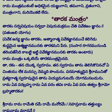
రామ మంత్రముకంటే అధికమైన యజ్ఞంగాని, తపంగాని, వ్రతంగాని,
మంత్రంగాని, మరియొకటి లేదు.
*తారక మంత్రం*
తారకం సర్వవిషయం సర్వధా విషయమక్రమం చేతి వివేకజం జ్ఞానం //
(పతంజలి యోగం)
(వివేక జన్య జ్ఞానం తారకం. ఆత్మానాత్మ వివేకజ్ఞానముచే కలిగెడు
శుద్ధమైన ఆత్మజ్ఞానమునకు తారకమని పేరు. (సంసార సాగరమునుండి
తరింపజేసేది కాబట్టి ఇట్టి వివేకజ్ఞానమునకు తారకం అంటారు)
రామ మంత్రం ఒక్కటియే తారకమంత్రమైనది.
తా, రకం - తన యొక్క స్వరూపం. తన స్వరూపం తాను తెలిసికొనినచో ఏ
చింతయు లేక మనస్సు నెమ్మది పొందును. పరమాత్ముడైన శ్రీరామునితో
ప్రత్యగాత్మ స్వరూపుడైన తాను వియ్యమగుటయే యోగమనబడును.
రామ ఏవ పరబ్రహ్మ రామ ఏవ పరం తపః రామ ఏవ పరం తత్వం శ్రీరామో
బ్రహ్మతారకం//
శ్రీరామ రామ రామేతి రమే రామే మనోరమే / సహస్రనామ తత్తుల్యం
రామనామ వరాననే //