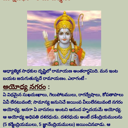
ఆధ్యాత్మిక సాధకుల దృష్టిలో రామాయణ అంతరార్ధమిది. మన ఇంట
బయట జరుగుతున్నదే రామాయణం. ఎలాగంటే -
అయోధ్య నగరం
:
ఏ విధమైన సుఖదుఃఖాలు, గెలుపోటములు, రాగద్వేషాలు, కోపతాపాలు
ఏవీ లేనటువంటి; సామాన్య జనునిచే జయింప వీలులేనటువంటి నగరం
అయోధ్య. అనగా ఏ వాసనలు అంటని ఆనంద హృదయమే అయోధ్య.
ఆ అయోధ్య అధిపతి దశరధుడు. దశరధుడు అంటే దశేంద్రియములను
(5 కర్మేంద్రియములు, 5 జ్ఞానేంద్రియములు) జయించినవాడు. ఆ