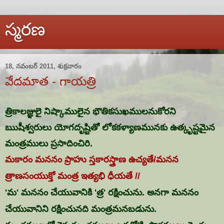
స్మరణ
18, నవంబర్ 2011, శుక్రవారం
వేదమాత - గాయత్రి
త్రికాలజ్ఞులై నిష్కాములైన భౌతికసుఖములనుకోరని
ఋషీశ్వరులు యోగదృష్టితో లోకకళ్యాణమునకు ఉత్కృష్టమైన
మంత్రములు ప్రసాదించిరి.
మకారం మననం ప్రాహు స్తకారస్త్రాణ ఉచ్యతే/మనన
త్రాణసంయుక్తో మంత్ర ఇత్యభి ధీయతే //
'మ' మననం చేయువానికి 'త్ర' రక్షించును. అనగా మననం
చేయువానిని రక్షించునది మంత్రమనబడును.